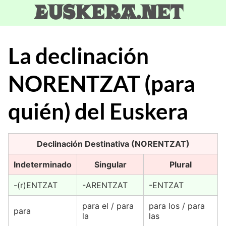
Skip
Euskera.net
to
content
La declinación
NORENTZAT (para
quién) del Euskera
Declinación Destinativa (NORENTZAT)
Indeterminado
Singular
Plural
-(r)ENTZAT
-ARENTZAT
-ENTZAT
para el / para
para los / para
para
la
las