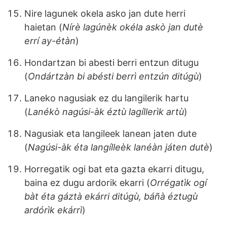
Nire lagunek okela asko jan dute herri
haietan (
Nírè lagúnèk okéla askò jan dutè
errí ay-étàn
)
Hondartzan bi abesti berri entzun ditugu
(
Ondártzàn bi abésti berrì entzún ditúgù
)
Laneko nagusiak ez du langilerik hartu
(
Lanékò nagúsi-àk éztù lagíllerìk artù
)
Nagusiak eta langileek lanean jaten dute
(
Nagúsi-àk éta langílleèk lanéàn játen dutè
)
Horregatik ogi bat eta gazta ekarri ditugu,
baina ez dugu ardorik ekarri (
Orrégatìk ogí
bàt éta gáztà ekárri ditúgù, báñà éztugù
ardórìk ekárrì
)