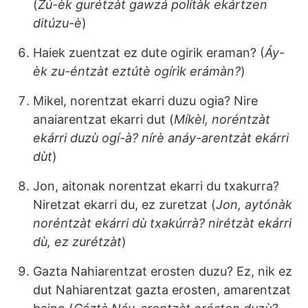
(
Zú-èk gurétzàt gawzá polítàk ekártzen
ditúzu-è
)
Haiek zuentzat ez dute ogirik eraman? (
Áy-
èk zu-éntzàt eztútè ogírìk erámàn?
)
Mikel, norentzat ekarri duzu ogia? Nire
anaiarentzat ekarri dut (
Míkèl, noréntzàt
ekárri duzù ogí-à? nírè anáy-arentzàt ekárri
dùt
)
Jon, aitonak norentzat ekarri du txakurra?
Niretzat ekarri du, ez zuretzat (
Jon, aytónàk
noréntzàt ekárri dù txakúrrà? nirétzàt ekárri
dù, ez zurétzàt
)
Gazta Nahiarentzat erosten duzu? Ez, nik ez
dut Nahiarentzat gazta erosten, amarentzat