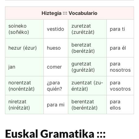
Hiztegia ::: Vocabulario
soineko
zuretzat
vestido
para ti
(soñéko)
(zurétzàt)
beretzat
hezur (ézur)
hueso
para él
(berétzàt)
guretzat
para
jan
comer
(gurétzàt)
nosotros
norentzat
¿para
zuentzat (zu-
para
(noréntzàt)
quién?
éntzàt)
vosotros
niretzat
berentzat
para
para mi
(nirétzàt)
(beréntzàt)
ellos
Euskal Gramatika :::