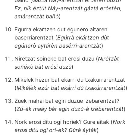
baino (
Gáztà Náy-arentzàt erósten duzù?
Ez, nik éztùt Náy-arentzàt gáztà eróstèn,
amárentzàt bañò
)
Egurra ekartzen dut egunero aitaren
baserriarentzat (
Egúrrà ekártzen dùt
egúnerò aytárèn basérri-arentzàt
)
Niretzat soineko bat erosi duzu (
Nirétzàt
soñékò bàt erósi duzù
)
Mikelek hezur bat ekarri du txakurrarentzat
(
Mikélèk ezúr bàt ekárri dù txakúrrarentzàt
)
Zuek mahai bat egin duzue izebarentzat?
(
Zú-èk maáy bàt egín duzú-è izébarentzàt
)
Nork erosi ditu ogi horiek? Gure aitak (
Nork
erósi ditù ogí orí-èk? Gúrè áytàk
)