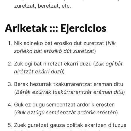
zuretzat, beretzat, etc.
Ariketak ::: Ejercicios
Nik soineko bat erosiko dut zuretzat (
Nik
soñékò bàt erósikò dùt zurétzàt
)
Zuk ogi bat niretzat ekarri duzu (
Zuk ogí bàt
nirétzàt ekárri duzù
)
Berak hezurrak txakurrarentzat eraman ditu
(
Béràk ezúrràk txakúrrarentzàt eráman ditù
)
Guk ez dugu semeentzat ardorik erosten
(
Guk eztúgù seméentzàt ardórìk eróstèn
)
Zuek guretzat gauza politak ekartzen dituzue