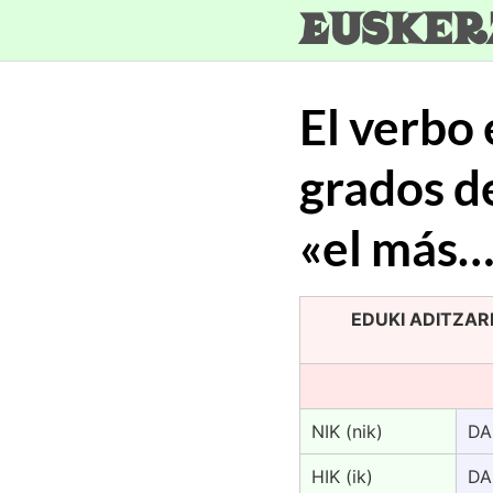
Skip
Eusker
to
content
El verbo 
grados d
«el más…
EDUKI ADITZAREN
NIK (nik)
DA
HIK (ik)
DA