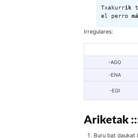
Txakurr
ik
 
el perro 
m
Irregulares:
-AGO
-ENA
-EGI
Ariketak ::
Buru bat daukat 