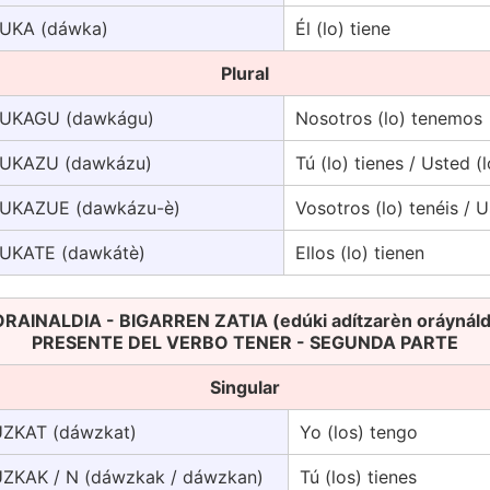
UKA (dáwka)
Él (lo) tiene
Plural
UKAGU (dawkágu)
Nosotros (lo) tenemos
UKAZU (dawkázu)
Tú (lo) tienes / Usted (l
UKAZUE (dawkázu-è)
Vosotros (lo) tenéis / U
UKATE (dawkátè)
Ellos (lo) tienen
AINALDIA - BIGARREN ZATIA (edúki adítzarèn oráynáldi-à
PRESENTE DEL VERBO TENER - SEGUNDA PARTE
Singular
ZKAT (dáwzkat)
Yo (los) tengo
ZKAK / N (dáwzkak / dáwzkan)
Tú (los) tienes