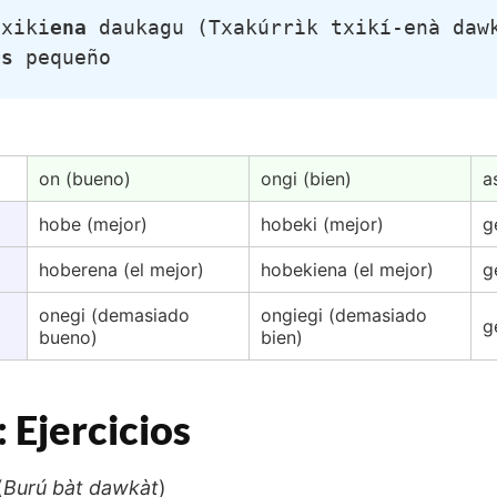
txiki
ena
 daukagu (Txakúrrìk txikí-enà dawk
ás
 pequeño
on (bueno)
ongi (bien)
a
hobe (mejor)
hobeki (mejor)
g
hoberena (el mejor)
hobekiena (el mejor)
g
onegi (demasiado
ongiegi (demasiado
g
bueno)
bien)
: Ejercicios
(
Burú bàt dawkàt
)