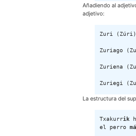
Añadiendo al adjetiv
adjetivo:
Zuri (Zúri
Zuriago (Z
Zuriena (Z
Zuriegi (Z
La estructura del sup
Txakurr
ik
 
el perro 
m