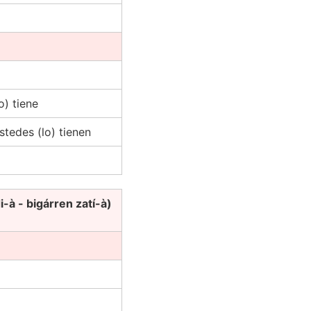
o) tiene
stedes (lo) tienen
 - bigárren zatí-à)