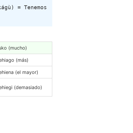
ágù) = Tenemos 
sko (mucho)
ehiago (más)
ehiena (el mayor)
ehiegi (demasiado)