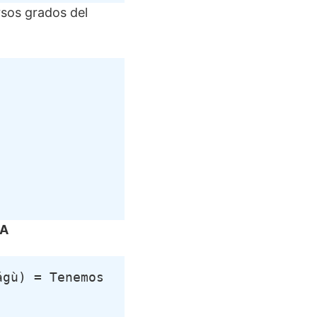
rsos grados del
NA
gù) = Tenemos 