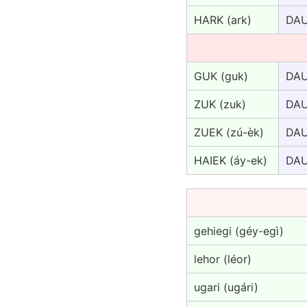
HARK (ark)
DAU
GUK (guk)
DAU
ZUK (zuk)
DAU
ZUEK (zú-èk)
DAU
HAIEK (áy-ek)
DAU
gehiegi (géy-egì)
lehor (léor)
ugari (ugári)