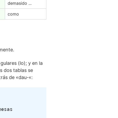
demasido ...
como
amente.
ulares (lo); y en la
s dos tablas se
trás de «dau-«:
mesas