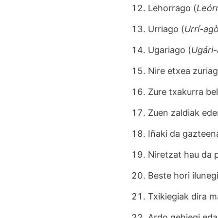
Lehorrago (
Leór
Urriago (
Urrí-ag
Ugariago (
Ugári
Nire etxea zuriag
Zure txakurra be
Zuen zaldiak ede
Iñaki da gazteen
Niretzat hau da p
Beste hori iluneg
Txikiegiak dira m
Ardo gehiegi eda