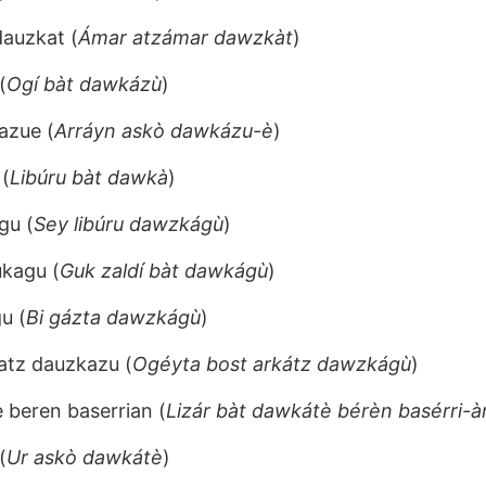
auzkat (
Ámar atzámar dawzkàt
)
(
Ogí bàt dawkázù
)
azue (
Arráyn askò dawkázu-è
)
 (
Libúru bàt dawkà
)
gu (
Sey libúru dawzkágù
)
ukagu (
Guk zaldí bàt dawkágù
)
u (
Bi gázta dawzkágù
)
atz dauzkazu (
Ogéyta bost arkátz dawzkágù
)
e beren baserrian (
Lizár bàt dawkátè bérèn basérri-à
(
Ur askò dawkátè
)