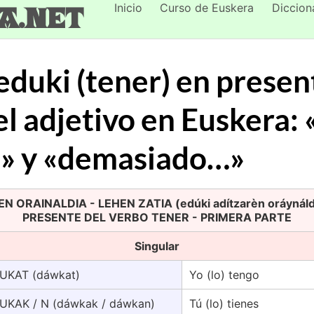
Inicio
Curso de Euskera
Diccion
a.net
eduki (tener) en present
el adjetivo en Euskera:
» y «demasiado…»
 ORAINALDIA - LEHEN ZATIA (edúki adítzarèn oráynáldi-
PRESENTE DEL VERBO TENER - PRIMERA PARTE
Singular
UKAT (dáwkat)
Yo (lo) tengo
UKAK / N (dáwkak / dáwkan)
Tú (lo) tienes