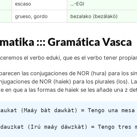
escaso
...-EGI
grueso, gordo
bezalako (bezálakò)
matika ::: Gramática Vasca
ceremos el verbo eduki, que es el verbo tener propi
parecen las conjugaciones de NOR (hura) para los sing
njugaciones de NOR (haiek) para los plurales (los). La
e en que a las formas de haiek se les añade una z de
daukat (Maáy bàt dawkàt) = Tengo una mesa
 dauzkat (Irú maáy dáwzkàt) = Tengo tres 