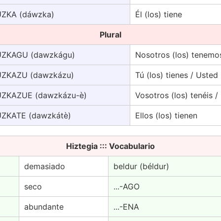
ZKA (dáwzka)
Él (los) tiene
Plural
ZKAGU (dawzkágu)
Nosotros (los) tenemo
ZKAZU (dawzkázu)
Tú (los) tienes / Usted 
ZKAZUE (dawzkázu-è)
Vosotros (los) tenéis /
ZKATE (dawzkátè)
Ellos (los) tienen
Hiztegia ::: Vocabulario
demasiado
beldur (béldur)
seco
...-AGO
abundante
...-ENA