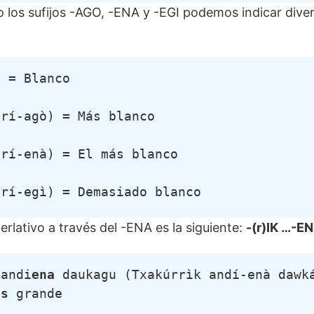
o los sufijos -AGO, -ENA y -EGI podemos indicar dive
) = Blanco
urí-agò) = Más blanco
urí-enà) = El más blanco
urí-egì) = Demasiado blanco
erlativo a través del -ENA es la siguiente:
-(r)IK …-E
handi
ena
 daukagu (Txakúrrìk andí-enà dawká
ás
 grande