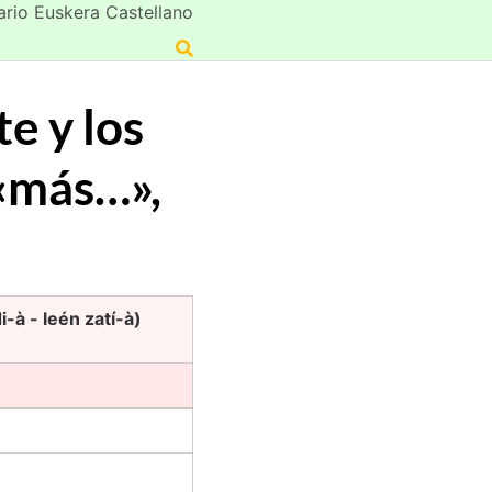
ario Euskera Castellano
e y los
 «más…»,
à - leén zatí-à)