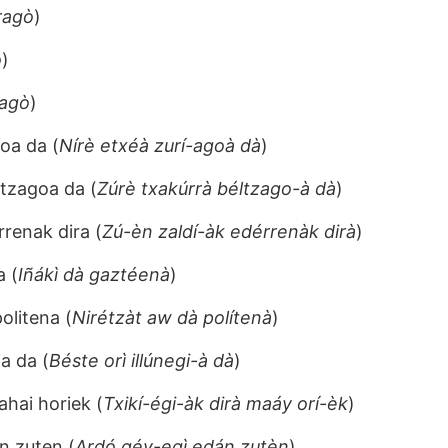
ragò
)
ò
)
-agò
)
oa da (
Nírè etxéà zurí-agoà dà
)
ltzagoa da (
Zúrè txakúrrà béltzago-à dà
)
rrenak dira (
Zú-èn zaldí-àk edérrenàk dirà
)
a (
Iñákì dà gaztéenà
)
olitena (
Nirétzàt aw dà polítenà
)
ia da (
Béste orì illúnegi-à dà
)
ahai horiek (
Txikí-égi-àk dirà maáy orí-èk
)
n zuten (
Ardó géy-egì edán zutèn
)