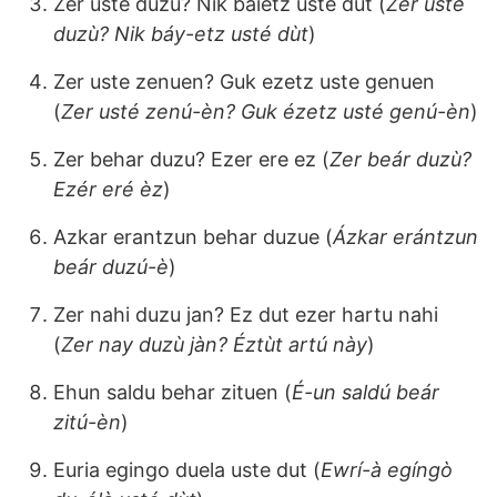
Zer uste duzu? Nik baietz uste dut (
Zer usté
duzù? Nik báy-etz usté dùt
)
Zer uste zenuen? Guk ezetz uste genuen
(
Zer usté zenú-èn? Guk ézetz usté genú-èn
)
Zer behar duzu? Ezer ere ez (
Zer beár duzù?
Ezér eré èz
)
Azkar erantzun behar duzue (
Ázkar erántzun
beár duzú-è
)
Zer nahi duzu jan? Ez dut ezer hartu nahi
(
Zer nay duzù jàn? Éztùt artú này
)
Ehun saldu behar zituen (
É-un saldú beár
zitú-èn
)
Euria egingo duela uste dut (
Ewrí-à egíngò