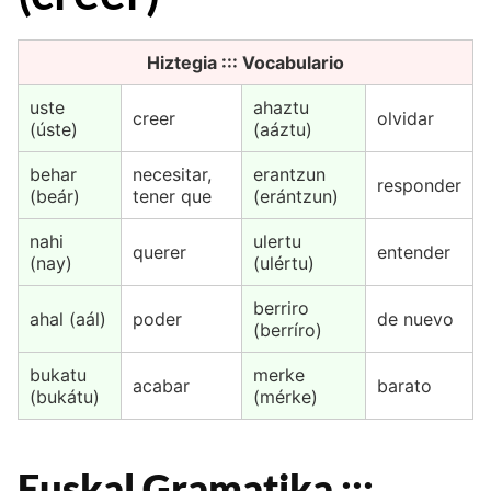
Hiztegia ::: Vocabulario
uste
ahaztu
creer
olvidar
(úste)
(aáztu)
behar
necesitar,
erantzun
responder
(beár)
tener que
(erántzun)
nahi
ulertu
querer
entender
(nay)
(ulértu)
berriro
ahal (aál)
poder
de nuevo
(berríro)
bukatu
merke
acabar
barato
(bukátu)
(mérke)
Euskal Gramatika :::