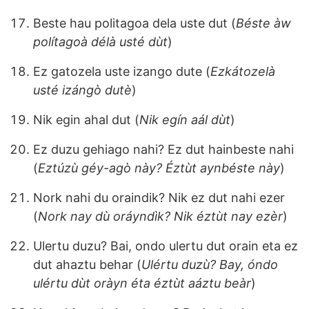
Beste hau politagoa dela uste dut (
Béste àw
polítagoà délà usté dùt
)
Ez gatozela uste izango dute (
Ezkátozelà
usté izángò dutè
)
Nik egin ahal dut (
Nik egín aál dùt
)
Ez duzu gehiago nahi? Ez dut hainbeste nahi
(
Eztúzù géy-agò này? Éztùt aynbéste này
)
Nork nahi du oraindik? Nik ez dut nahi ezer
(
Nork nay dù oráyndìk? Nik éztùt nay ezèr
)
Ulertu duzu? Bai, ondo ulertu dut orain eta ez
dut ahaztu behar (
Ulértu duzù? Bay, óndo
ulértu dùt oràyn éta éztùt aáztu beàr
)