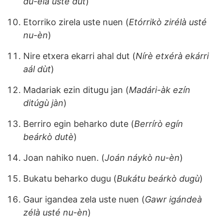
du-élà usté dùt
)
Etorriko zirela uste nuen (
Etórrikò zirélà usté
nu-èn
)
Nire etxera ekarri ahal dut (
Nírè etxérà ekárri
aál dùt
)
Madariak ezin ditugu jan (
Madári-àk ezín
ditúgù jàn
)
Berriro egin beharko dute (
Berrírò egín
beárkò dutè
)
Joan nahiko nuen. (
Joán náykò nu-èn
)
Bukatu beharko dugu (
Bukátu beárkò dugù
)
Gaur igandea zela uste nuen (
Gawr igándeà
zélà usté nu-èn
)