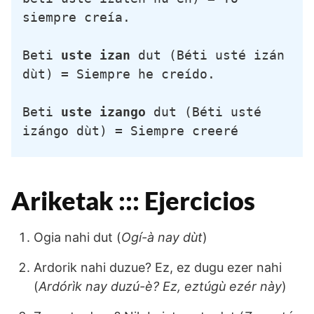
siempre creía.
Beti 
uste izan
 dut (Béti usté izán 
dùt) = Siempre he creído.
Beti 
uste izango
 dut (Béti usté 
izángo dùt) = Siempre creeré
Ariketak ::: Ejercicios
Ogia nahi dut (
Ogí-à nay dùt
)
Ardorik nahi duzue? Ez, ez dugu ezer nahi
(
Ardórìk nay duzú-è? Ez, eztúgù ezér này
)