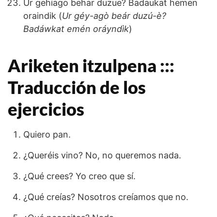
Ur gehiago behar duzue? Badaukat hemen
oraindik (
Ur géy-agò beár duzú-è?
Badáwkat emén oráyndìk
)
Ariketen itzulpena :::
Traducción de los
ejercicios
Quiero pan.
¿Queréis vino? No, no queremos nada.
¿Qué crees? Yo creo que sí.
¿Qué creías? Nosotros creíamos que no.